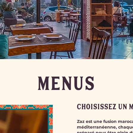
Menus
CHOISISSEZ UN 
Zaz est une fusion maroc
méditerranéenne, chaque
préparé pour être plein d