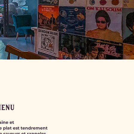
MENU
aine et
 plat est tendrement
e saveurs et rappeler