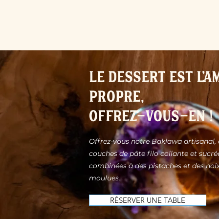
Le dessert est l'
propre,
Offrez-vous-en !
Offrez-vous notre Baklawa artisanal
couches de pâte filo collante et sucré
combinées à des pistaches et des noi
moulues.
RÉSERVER UNE TABLE