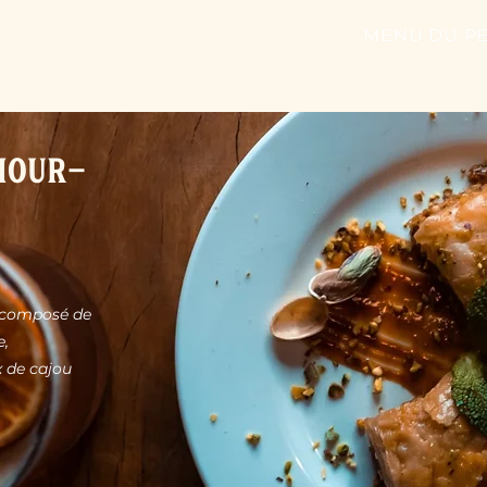
MENU DU PE
amour-
, composé de
e,
x de cajou